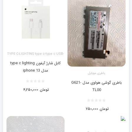
TYPE C-LIGHTING type c-type c USB-
LIGHTING آیفون
کابل شارژ آیفون type c lighting
مدل iphone 13
باطری موبایل
باطری گوشی هواوی مدل G621-
تومان
۴,۲۵۰,۰۰۰
TL00
تومان
۷۵۰,۰۰۰