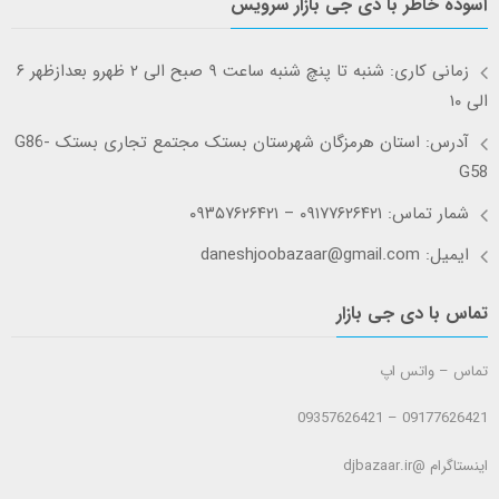
آسوده خاطر با دی جی بازار سرویس
زمانی کاری: شنبه تا پنچ شنبه ساعت ۹ صبح الی ۲ ظهرو بعدازظهر ۶
الی ۱۰
آدرس: استان هرمزگان شهرستان بستک مجتمع تجاری بستک G86-
G58
شمار تماس: ۰۹۱۷۷۶۲۶۴۲۱ – ۰۹۳۵۷۶۲۶۴۲۱
ایمیل: daneshjoobazaar@gmail.com
تماس با دی جی بازار
تماس – واتس اپ
09177626421 – 09357626421
اینستاگرام @djbazaar.ir