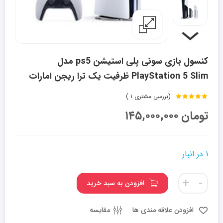
کنسول بازی سونی پلی استیشن ps5 مدل
PlayStation 5 Slim ظرفیت یک ترا ریجن امارات
(بررسی مشتری
۱
)
1
امتیاز
5.00
تومان
۱۴۵,۰۰۰,۰۰۰
از 5 امتیاز
مشتری
۱ در انبار
کنسول
+
-
افزودن به سبد خرید
بازی
سونی
افزودن علاقه مندی ها
مقایسه
پلی