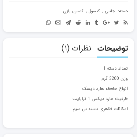
استیشن
ps5
دسته:
جانبی
,
کنسول
,
کنسول بازی
مدل
PlayStation
5
Slim
ظرفیت
توضیحات
نظرات (۱)
یک
ترا
ریجن
تعداد دسته 1
امارات
وزن 3200 گرم
عدد
انواع حافظه هارد دیسک
ظرفیت هارد دیکس 1 ترابایت
امکانات ظاهری دسته بی سیم