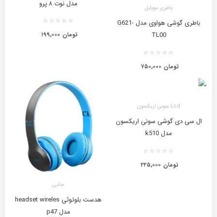
مدل نوت ۸ پرو
باطری موبایل
باطری گوشی هواوی مدل G621-
تومان
۱۹۹,۰۰۰
TL00
تومان
۷۵۰,۰۰۰
Lcd سونی اریکسون
ال سی دی گوشی سونی اریکسون
مدل k510
تومان
۲۲۵,۰۰۰
جانبی
هدست بلوتوثی headset wireles
مدل p47