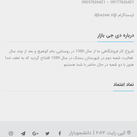
09177626421 – 09357626421
اینستاگرام @djbazaar.ir
درباره دی جی بازار
شروع کار فروشگاهی ما از سال 1380 در روستایی بنام کوهیج و بعد از چند سال
فعالیت شعبه دوم در شهرستان بستک در سال 1389 افتتاح گردید که به لطف خدا
هنوز با دو شعبه در حال حاضر با شما هستيم .
نماد اعتماد
© کپی رایت ۲۰۲۲ | دانشجوبازار