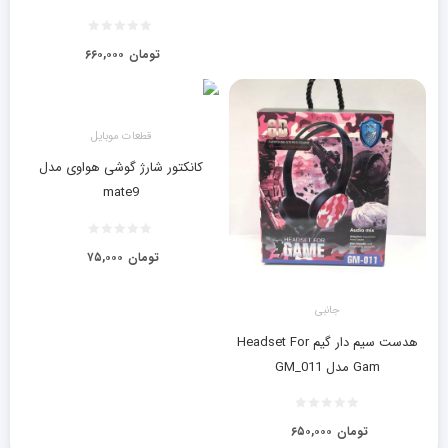
تومان
۶۶۰,۰۰۰
قطعات موبایل
کانکتور شارژ گوشی هواوی مدل
mate9
تومان
۷۵,۰۰۰
جانبی
هدست سیم دار گیم Headset For
Gam مدل GM_011
تومان
۶۵۰,۰۰۰