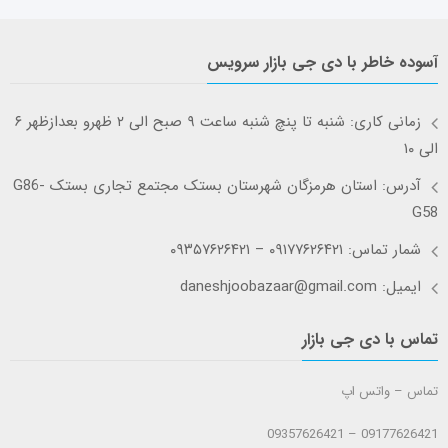
آسوده خاطر با دی جی بازار سرویس
زمانی کاری: شنبه تا پنچ شنبه ساعت ۹ صبح الی ۲ ظهرو بعدازظهر ۶
الی ۱۰
آدرس: استان هرمزگان شهرستان بستک مجتمع تجاری بستک G86-
G58
شمار تماس: ۰۹۱۷۷۶۲۶۴۲۱ – ۰۹۳۵۷۶۲۶۴۲۱
ایمیل: daneshjoobazaar@gmail.com
تماس با دی جی بازار
تماس – واتس اپ
09177626421 – 09357626421